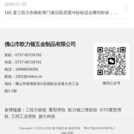
2026-07-29
165 度三段力衣橱柜厚门液压阻尼缓冲铰链适合哪些柜体，有什么优势？
佛山市欧力顿五金制品有限公司
座机：0757-85728792
传真：0757-85728791
电话：18988639356
邮箱：1002@olidun.cn
微信公众号
地址：佛山市南海联东U谷国际企业港大杏工业
园1-2栋
友情链接：
三段力铰链
重型滑轨
欧力顿三维铰链
GTO重型滑
轨
工同工业滑轨
旗引科技
Copyright © 2020-2026 欧力顿五金 版权所有
粤ICP备19020506号-2
XML地图