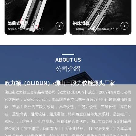
隐藏式滑轨
钢珠滑轨
隐形不占位，推拉更随心！
一颗钢珠一份稳，滑轨耐用伴长久
ABOUT US
公司介绍
欧力顿（OLIDUN）-佛山三段力铰链源头厂家
佛山市欧力顿五金制品有限公司【欧力顿OLIDUN】成立于2009年9月份，公司
官方网站：www.olidun.cn，本品牌自创立以来一直致力于柜门铰链和抽屉滑
轨。产品主要分为三段力铰链，衣柜铰链，二段力铰链，三维铰链，厚门铰
链，重型滑轨，阻尼铰链，阻尼滑轨，特殊角度铰链等九大系列，是橱柜厂，
衣柜厂，卫浴柜厂，机箱展柜厂等优质的合作伙伴。佛山市欧力顿五金制品有
限公司以【 震中坚定，动而有力！】为企业精神。【让家居更美！】为本品牌