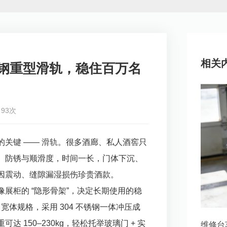
相关
锈钢重型滑轨，稳住百万名
93次
的关键 ——
滑轨
。很多酒廊、私人酒窖只
、防锈与顺滑度，时间一长，门体下沉、
因震动、缝隙漏湿损伤珍贵酒款。
像展柜的 “隐形骨架”，决定长期使用的稳
m 宽体规格，采用 304 不锈钢一体冲压成
 150–230kg，轻松托举玻璃门 + 实
维修台