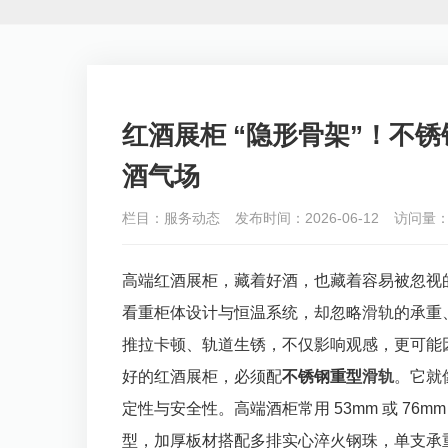
红酒展柜 “隐形骨架”！不
酒气场
栏目：服务动态
发布时间：2026-06-12
访问量：
高端红酒展柜，藏着好酒，也藏着容易被忽视
看重柜体设计与恒温系统，却忽略
滑轨
的承重
推拉卡顿、轨道生锈，不仅影响观感，更可能
好的红酒展柜，必须配
不锈钢重型
滑轨
。它就
定性与安全性。高端酒柜常用 53mm 或 76m
型，加厚板材搭配多排实心淬火钢珠，单支承重可达