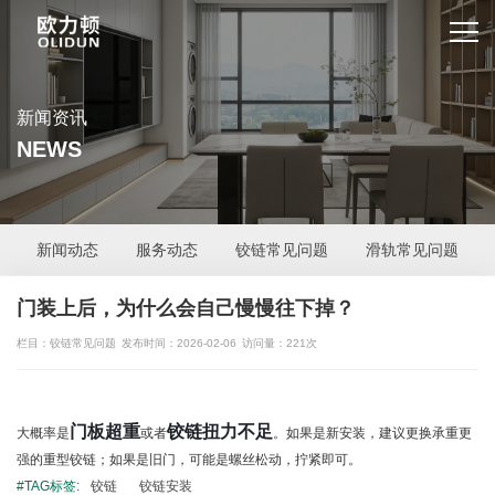
新闻资讯
NEWS
新闻动态
服务动态
铰链常见问题
滑轨常见问题
门装上后，为什么会自己慢慢往下掉？
栏目：铰链常见问题
发布时间：2026-02-06
访问量：221次
门板超重
铰链扭力不足
大概率是
或者
。如果是新安装，建议更换承重更
强的重型铰链；如果是旧门，可能是螺丝松动，拧紧即可。
#TAG标签:
铰链
铰链安装