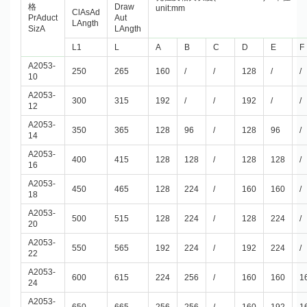
格
Draw
unit:mm
ClAsAd
PrAduct
Aut
LAngth
SizA
LAngth
L1
L
A
B
C
D
E
F
A2053-
250
265
160
/
/
128
/
/
10
A2053-
300
315
192
/
/
192
/
/
12
A2053-
350
365
128
96
/
128
96
/
14
A2053-
400
415
128
128
/
128
128
/
16
A2053-
450
465
128
224
/
160
160
/
18
A2053-
500
515
128
224
/
128
224
/
20
A2053-
550
565
192
224
/
192
224
/
22
A2053-
600
615
224
256
/
160
160
1
24
A2053-