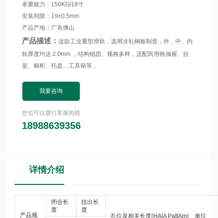
承重能力：150KG/18寸
安装间隙：19±0.5mm
产品产地：广东佛山
产品描述：
这款工业重型滑轨，选用冷轧钢板制造，外、中、内
轨厚度均达 2.0mm ，结构稳固。规格多样，适配民用铁抽屉、拉
篮、橱柜、托盘、工具箱等 。
我要咨询
您也可以拨打客服热线
18988639356
详情介绍
闭合长
拉出长
度
度
产品规
孔位及相关长度(HAlA PattAm) 单位